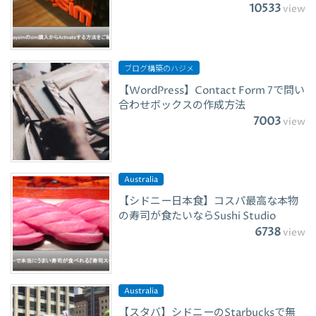
10533
view
ブログ構築のハジメ
【WordPress】Contact Form 7で問い
合わせボックスの作成方法
7003
view
Australia
【シドニー日本食】コスパ最高な本物
の寿司が食たいならSushi Studio
6738
view
Australia
【スタバ】シドニーのStarbucksで無